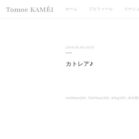
Tomoe KAMÉI
ホーム
プロフィール
スケジ
2016.03.04 03:13
カトレア♪
cattleya
(
29
)
Cattleya
(
35
)
blog
(
25
)
未分類