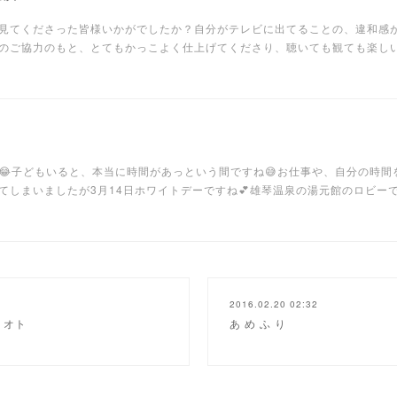
見てくださった皆様いかがでしたか？自分がテレビに出てることの、違和感
方のご協力のもと、とてもかっこよく仕上げてくださり、聴いても観ても楽し
す😂子どもいると、本当に時間があっという間ですね😅お仕事や、自分の時
てしまいましたが3月14日ホワイトデーですね💕雄琴温泉の湯元館のロビー
2016.02.20 02:32
、オト
あ め ふ り