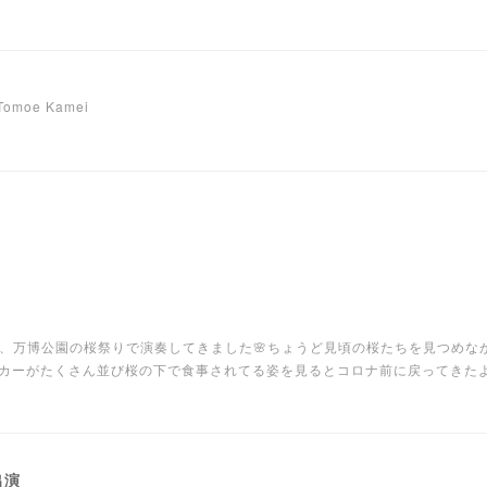
 Tomoe Kamei
両日、万博公園の桜祭りで演奏してきました🌸ちょうど見頃の桜たちを見つめ
カーがたくさん並び桜の下で食事されてる姿を見るとコロナ前に戻ってきた
出演