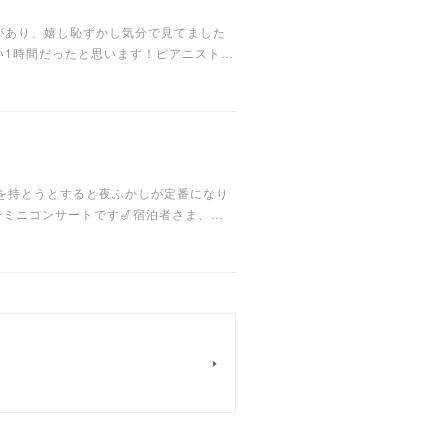
があり、嬉し恥ずかし気分で見てました
い1時間だったと思います！ピアニスト…
間を持とうとすると夜ふかしが定番になり
でミニコンサートです🎷宿泊者さま、…