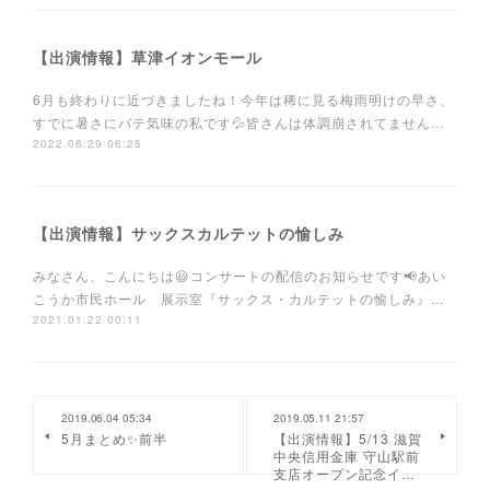
【出演情報】草津イオンモール
6月も終わりに近づきましたね！今年は稀に見る梅雨明けの早さ、
すでに暑さにバテ気味の私です💦皆さんは体調崩されてません…
2022.06.29 06:25
【出演情報】サックスカルテットの愉しみ
みなさん、こんにちは😃コンサートの配信のお知らせです📢あい
こうか市民ホール 展示室『サックス・カルテットの愉しみ』…
2021.01.22 00:11
2019.06.04 05:34
2019.05.11 21:57
5月まとめ✨前半
【出演情報】5/13 滋賀
中央信用金庫 守山駅前
支店オープン記念イ…