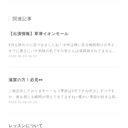
関連記事
【出演情報】草津イオンモール
6月も終わりに近づきましたね！今年は稀に見る梅雨明けの早さ、
すでに暑さにバテ気味の私です💦皆さんは体調崩されてません…
2022.06.29 06:25
滋賀の方！必見👀
ご無沙汰しております〜！もう季節は3月ですね🌸少しずつです
が、春を感じる瞬間が増えてきてますね✨暖かい季節が好きな私…
2022.03.06 05:26
レッスンについて