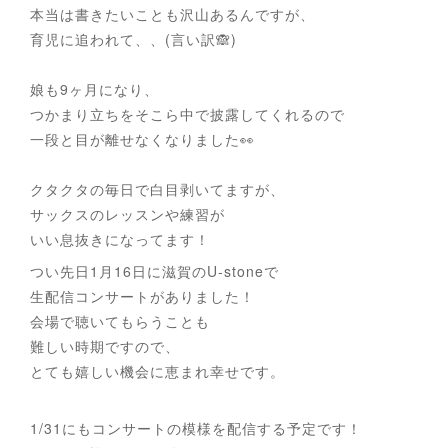
本当は書きたいことも沢山あるんですが、
育児に追われて、、(言い訳🙈)
娘も9ヶ月になり、
つかまり立ちをそこら中で披露してくれるので
一段と目が離せなくなりました👀
クタクタの毎日で白目剥いてますが、
サックスのレッスンや練習が
いい息抜きになってます！
つい先日1月16日に滋賀のU-stoneで
生配信コンサートがありました！
会場で聴いてもらうことも
難しい時期ですので、
とても嬉しい機会に恵まれ幸せです。
1/31にもコンサートの模様を配信する予定です！