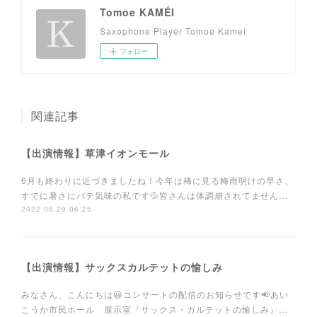
Tomoe KAMÉI
Saxophone Player Tomoe Kamei
フォロー
関連記事
【出演情報】草津イオンモール
6月も終わりに近づきましたね！今年は稀に見る梅雨明けの早さ、
すでに暑さにバテ気味の私です💦皆さんは体調崩されてません…
2022.06.29 06:25
【出演情報】サックスカルテットの愉しみ
みなさん、こんにちは😃コンサートの配信のお知らせです📢あい
こうか市民ホール 展示室『サックス・カルテットの愉しみ』…