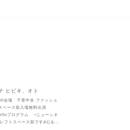
テ ヒビキ、オト
~15:30会場 千里中央 ファッショ
トスペース前入場無料出演
Quartettoプログラム •ニューシネ
レフトスペース前です♪心を…