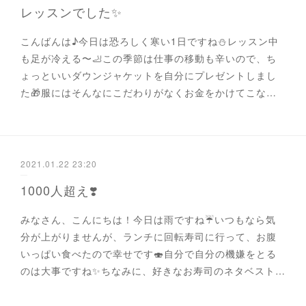
レッスンでした✨
こんばんは♪今日は恐ろしく寒い1日ですね⛄️レッスン中
も足が冷える〜🦶この季節は仕事の移動も辛いので、ち
ょっといいダウンジャケットを自分にプレゼントしまし
た🎁服にはそんなにこだわりがなくお金をかけてこな…
2021.01.22 23:20
1000人超え❣️
みなさん、こんにちは！今日は雨ですね☔️いつもなら気
分が上がりませんが、ランチに回転寿司に行って、お腹
いっぱい食べたので幸せです🍣自分で自分の機嫌をとる
のは大事ですね✨ちなみに、好きなお寿司のネタベスト…