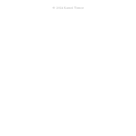
© 2024 Kamei Tomoe