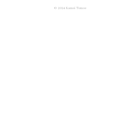
© 2024 Kamei Tomoe