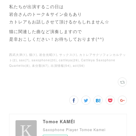
私たちが出演するこの日は
岩合さんのトーク＆サイン会もあり
カトレアもお話しさせて頂けるかもしれません☆
猫に関連した曲など演奏しますので
是非おこしください！お待ちしております(^^)
西武大津
(
1
)
猫
(
1
)
岩合光昭
(
1
)
サックス
(
1
)
カトレアサクソフォンカルテッ
ト
(
2
)
sax
(
7
)
saxophone
(
20
)
cattleya
(
29
)
Cattleya Saxophone
Quartetto
(
8
)
未分類
(
67
)
出演情報
(
54
)
act
(
56
)
Tomoe KAMÉI
Saxophone Player Tomoe Kamei