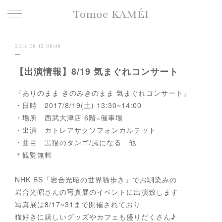
Tomoe KAMÉI
2017.08.12 06:48
【出演情報】8/19 気まぐれコンサート
『ありのまま きのみきのまま 気まぐれコンサート』
・日時 2017/8/19(土) 13:30~14:00
・場所 西武大津店 6階=催事場
・出演 カトレアサクソフォンカルテット
・曲目 黒猫のタンゴ/風になる 他
＊観覧無料
NHK BS「岩合光昭の世界猫歩き」でお馴染みの
岩合光昭さんの写真展のイベントに出演致します
写真展は8/17~31まで開催されており
猫好きに嬉しいグッズやカフェも盛りだくさん♪